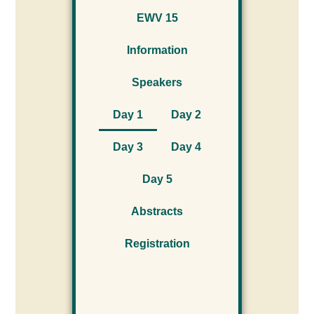
EWV 15
Information
Speakers
Day 1
Day 2
Day 3
Day 4
Day 5
Abstracts
Registration